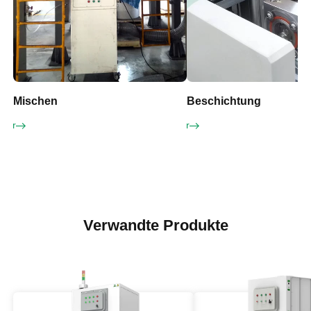
Mischen
Beschichtung
mehr
Erfahren Sie mehr
Erfah
Verwandte Produkte