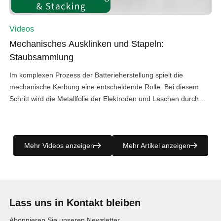
Videos
Mechanisches Ausklinken und Stapeln:
Staubsammlung
Im komplexen Prozess der Batterieherstellung spielt die
mechanische Kerbung eine entscheidende Rolle. Bei diesem
Schritt wird die Metallfolie der Elektroden und Laschen durch
Schneiden oder Stanzen geformt. Es entsteht jedoch eine
beträchtliche Menge an Restmaterial. Um dieses Nebenprodukt
effizient zu verwalten, hat Villo eine spezielle
Mehr Videos anzeigen
Mehr Artikel anzeigen
Schrottkompressormaschine entwickelt, die die perfekte
Sammlung und Verdichtung des beim […]
Lass uns in Kontakt bleiben
Abonnieren Sie unseren Newsletter.