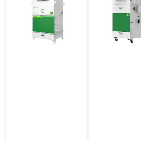
Explosionsgeschützte
Explosionsgeschütz
Entstaubungsanlage
Entstaubungsanlage
mittleren Hochdruc
VJFB-Serie
VJFGB-Serie
Die Entstaubungsanlage der VJFB-
Die VJFGB-Serie ist ein
Serie ist explosionsgeschützt, für
explosionsgeschützte
große Luftvolumen ausgelegt, mit
Entstaubungsanlage mit
Impulsstrahlreinigung und hat einen
Unterdruck, Impulsabre
robusten und zuverlässigen Aufbau.
Filters, robustem Aufba
geringem Platzbedarf.