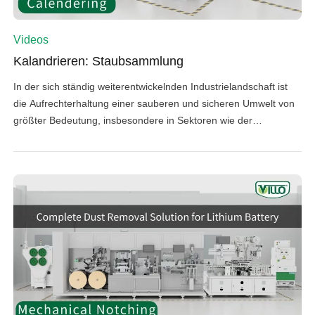
Videos
Kalandrieren: Staubsammlung
In der sich ständig weiterentwickelnden Industrielandschaft ist
die Aufrechterhaltung einer sauberen und sicheren Umwelt von
größter Bedeutung, insbesondere in Sektoren wie der
Herstellung von Lithium-Ionen-Batterien, der Metallverarbeitung,
dem 3D-Druck und der Photovoltaik. Unser neuestes Video
befasst sich mit den Feinheiten des Staubmanagements
während des Elektrodenkalandrierungsprozesses – einer
kritischen Phase in der Batterieproduktion, in der positive […]