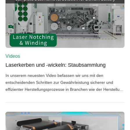
Videos
Laserkerben und -wickeln: Staubsammlung
In unserem neuesten Video befassen wir uns mit den
entscheidenden Schritten zur Gewährleistung sicherer und
effizienter Herstellungsprozesse in Branchen wie der Herstellung
von Lithium-Ionen-Batterien, der Metallverarbeitung und dem
3D-Druck. Vor dem Laserkerben ist es unbedingt erforderlich,
die Elektrodenoberfläche mit Rollbürsten zu reinigen, um
eventuelle Partikel zu entfernen. Beim Laserkerben, bei dem
durch Aufdampfen der Folie […]