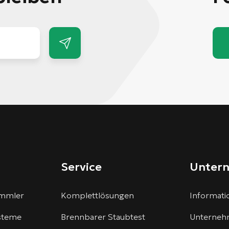
Service
Unter
ammler
Komplettlösungen
Informatio
steme
Brennbarer Staubtest
Unterneh