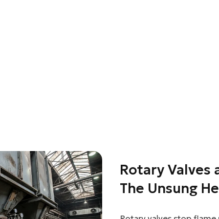
linkedin
facebook
twitter
Rotary Valves 
The Unsung He
Protection
Rotary valves stop flame