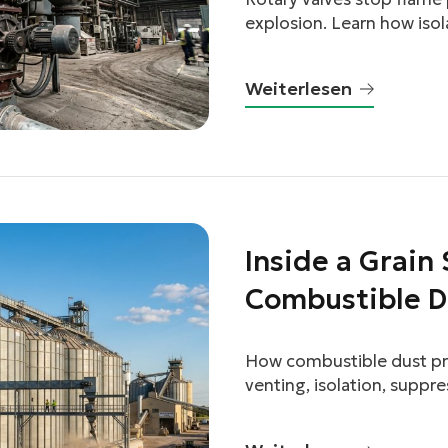
explosion. Learn how isol
system.
Weiterlesen
Inside a Grain
Combustible D
Actually Work
How combustible dust pro
venting, isolation, suppr
work.