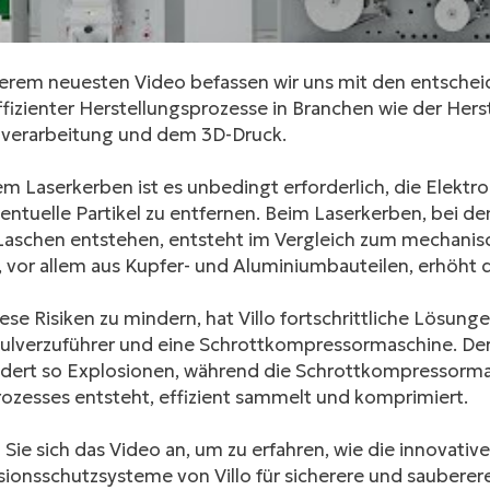
serem neuesten Video befassen wir uns mit den entschei
fizienter Herstellungsprozesse in Branchen wie der Hers
lverarbeitung und dem 3D-Druck.
m Laserkerben ist es unbedingt erforderlich, die Elektr
entuelle Partikel zu entfernen. Beim Laserkerben, bei d
Laschen entstehen, entsteht im Vergleich zum mechanisc
 vor allem aus Kupfer- und Aluminiumbauteilen, erhöht d
se Risiken zu mindern, hat Villo fortschrittliche Lösung
ulverzuführer und eine Schrottkompressormaschine. Der i
ndert so Explosionen, während die Schrottkompressormas
rozesses entsteht, effizient sammelt und komprimiert.
Sie sich das Video an, um zu erfahren, wie die innovativ
sionsschutzsysteme von Villo für sicherere und sauber