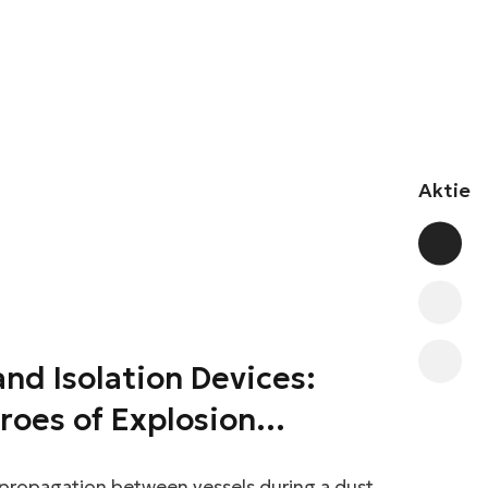
Aktie
and Isolation Devices:
roes of Explosion
 propagation between vessels during a dust