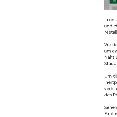
In un
und ef
Metal
Vor de
um ev
Naht 
Staub,
Um die
Inertp
verhi
des P
Sehen 
Explo