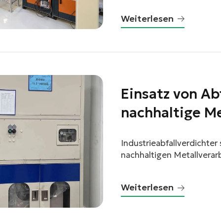
Weiterlesen
linkedin
Einsatz von Ab
nachhaltige M
facebook
twitter
Industrieabfallverdichter
nachhaltigen Metallverar
reduzieren, die Entsorg
minimieren.
Weiterlesen