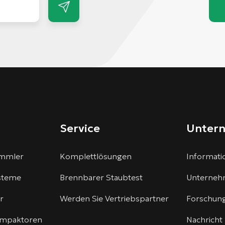
Service
Unter
ammler
Komplettlösungen
Informatio
steme
Brennbarer Staubtest
Unterneh
r
Werden Sie Vertriebspartner
Forschung
kompaktoren
Nachricht