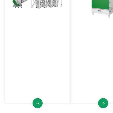
Zentrale Entstaubungsanlage
Explosionsgeschüt
mit horizontaler Kartusche
Entstaubungsanlag
VFO-Serie
VJFB-Serie
Die modulare und zentrale
Die Entstaubungsanlag
Entstaubungsanlage der VFO-Serie
Serie ist explosionsgesc
ist mit einfach zu tauschenden
große Luftvolumen ausg
Mehrfach-Filterkartuschen
Impulsstrahlreinigung u
ausgestattet und lässt sich auf den
robusten und zuverläss
hohen Filterbedarf von mehreren
Produktionsstätten und ganzen
Fabriken erweitern.