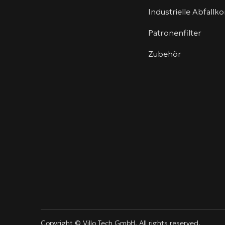
Industrielle Abfall
Patronenfilter
Zubehör
linkedin
youtube
info@villotech.com
Copyright © Villo Tech GmbH. All rights reserved.