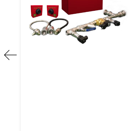
Funkenerkennungs-
und -löschsystem
Eine aktive Brand- und
Explosionsschutzausrüstung, die
Funken in Prozessanlagen oder
Rohrleitungen erkennen und
rechtzeitig löschen kann, wodurch
potenzielle Brand- und