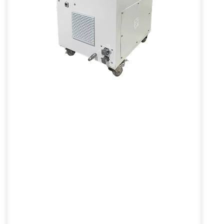
Pulver-Inertisierer
VL-PFQ-Serie
D
Der Pulver-Inertisierer erhöht die
Sicherheit in industriellen Umgebungen
erheblich, indem er die
Mindestzündenergie (MlE) des Staubs
erhöht und den maximalen
Explosionsdruck und -index senkt.