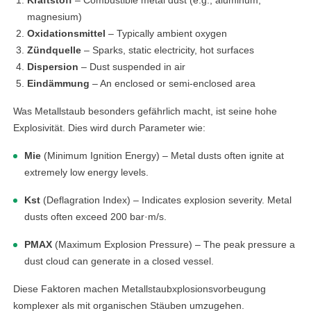
Kraftstoff
– Combustible metal dust (e.g., aluminum,
magnesium)
Oxidationsmittel
– Typically ambient oxygen
Zündquelle
– Sparks, static electricity, hot surfaces
Dispersion
– Dust suspended in air
Eindämmung
– An enclosed or semi-enclosed area
Was Metallstaub besonders gefährlich macht, ist seine hohe
Explosivität. Dies wird durch Parameter wie:
Mie
(Minimum Ignition Energy) – Metal dusts often ignite at
extremely low energy levels.
Kst
(Deflagration Index) – Indicates explosion severity. Metal
dusts often exceed 200 bar·m/s.
PMAX
(Maximum Explosion Pressure) – The peak pressure a
dust cloud can generate in a closed vessel.
Diese Faktoren machen Metallstaubxplosionsvorbeugung
komplexer als mit organischen Stäuben umzugehen.