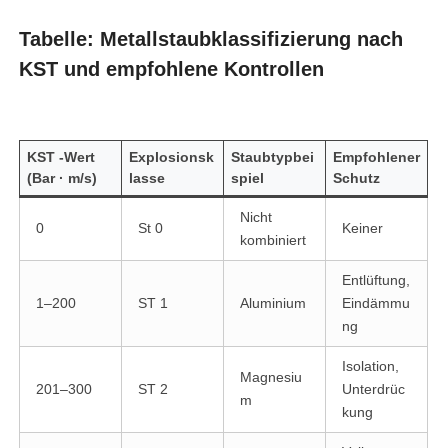
Tabelle: Metallstaubklassifizierung nach
KST und empfohlene Kontrollen
KST -Wert
Explosionsk
Staubtypbei
Empfohlener
(Bar · m/s)
lasse
spiel
Schutz
Nicht
0
St 0
Keiner
kombiniert
Entlüftung,
1–200
ST 1
Aluminium
Eindämmu
ng
Isolation,
Magnesiu
201–300
ST 2
Unterdrüc
m
kung