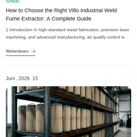
Artikel
How to Choose the Right Villo Industrial Weld
Fume Extractor: A Complete Guide
1.Introduction In high-standard metal fabrication, precision laser
machining, and advanced manufacturing, air quality control is an
important factor in operational efficiency, workplace safety, and
Weiterlesen
equipment protection. Hazardous welding fumes, fine grinding
dust, and harmful gases can affect worker health, damage
sensitive factory equipment, and impact product quality if not
properly controlled. As a professional provider […]
Juni , 2026
15