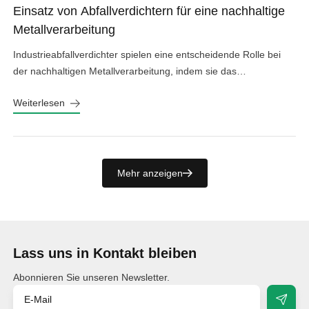
Einsatz von Abfallverdichtern für eine nachhaltige
Metallverarbeitung
Industrieabfallverdichter spielen eine entscheidende Rolle bei
der nachhaltigen Metallverarbeitung, indem sie das
Abfallvolumen reduzieren, die Entsorgungskosten senken und
Weiterlesen
die Umweltbelastung minimieren.
Mehr anzeigen
Lass uns in Kontakt bleiben
Abonnieren Sie unseren Newsletter.