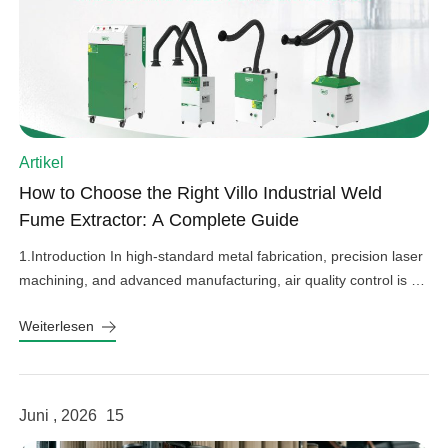
linkedin
facebook
twitter
Artikel
How to Choose the Right Villo Industrial Weld
Fume Extractor: A Complete Guide
1.Introduction In high-standard metal fabrication, precision laser
machining, and advanced manufacturing, air quality control is an
important factor in operational efficiency, workplace safety, and
Weiterlesen
equipment protection. Hazardous welding fumes, fine grinding
dust, and harmful gases can affect worker health, damage
sensitive factory equipment, and impact product quality if not
properly controlled. As a professional provider […]
Juni , 2026
15