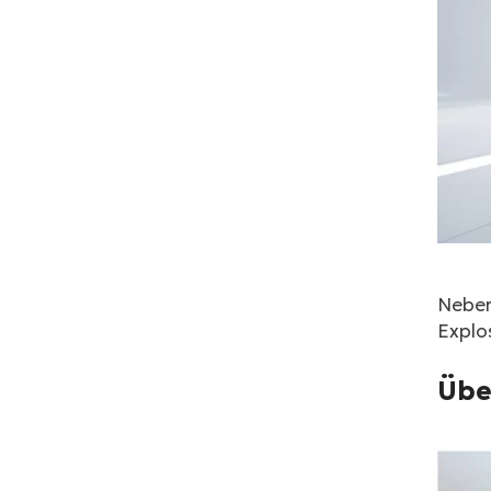
Neben
Explos
Übe