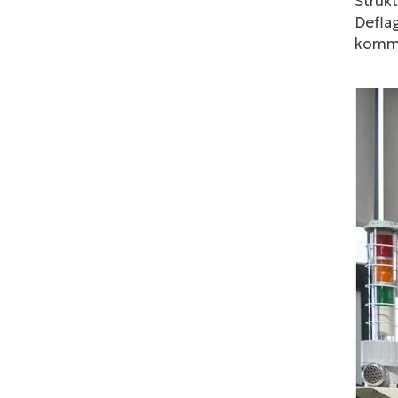
Struk
Defla
komm