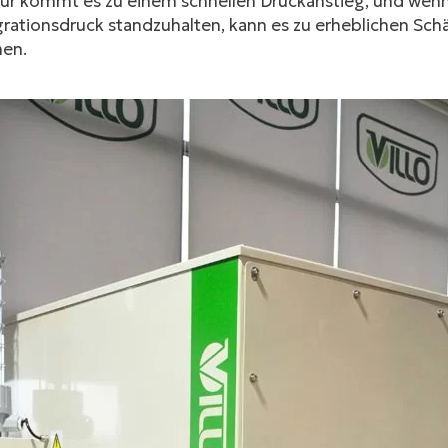
tur kommt es zu einem schnellen Druckanstieg, und wenn 
grationsdruck standzuhalten, kann es zu erheblichen Sc
en.