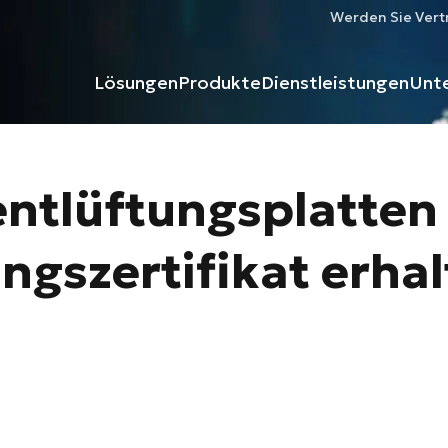
Werden Sie Vert
Lösungen
Produkte
Dienstleistungen
Unt
entlüftungsplatten 
ngszertifikat erha