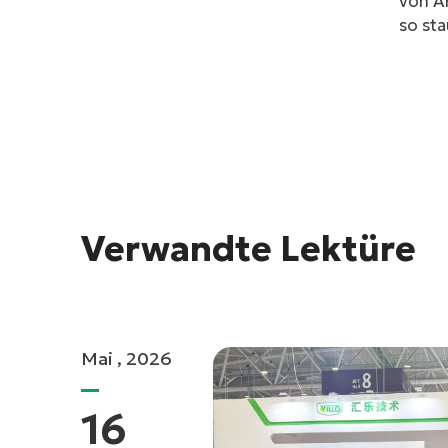
von A
so sta
Verwandte Lektüre
Mai , 2026
16