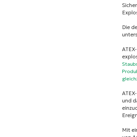
Sicher
Explo
Die de
unters
ATEX-G
explo
Staub
Produk
gleich
ATEX-
und d
einzu
Ereign
Mit ei