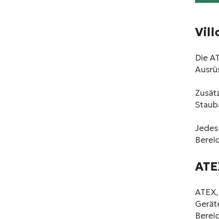
Vill
Die AT
Ausrü
Zusät
Staub
Jedes
Berei
ATE
ATEX, 
Gerät
Bereic