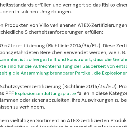
heitsstandards erfüllen und verringert so das Risiko ei
sionen in solchen Umgebungen.
n Produkten von Villo verliehenen ATEX-Zertifizierungen 
chiedliche Sicherheitsanforderungen erfüllen:
erätezertifizierung (Richtlinie 2014/34/EU): Diese Zertifi
sionsgefährdeten Bereichen verwendet werden, wie z. B
sammler
, ist so hergestellt und konstruiert, dass die Gefa
te sind für die Aufrechterhaltung der Sauberkeit von en
zeitig die Ansammlung brennbarer Partikel, die Explosione
Schutzsystemzertifizierung (Richtlinie 2014/34/EU): Pr
as PFF
fallen in diese Katego
Explosionsentlüftungsplatte
dämmen oder sicher abzuleiten, ihre Auswirkungen zu b
issen zu verhindern.
nem vielfältigen Sortiment an ATEX-zertifizierten Produkte