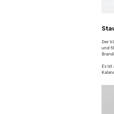
Sta
Der V
und fi
Brand
Es ist
Kaland