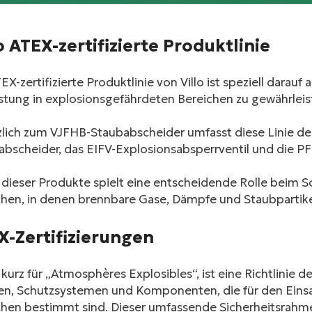
facebook
o ATEX-zertifizierte Produktlinie
twitter
EX-zertifizierte Produktlinie von Villo ist speziell darauf
stung in explosionsgefährdeten Bereichen zu gewährleis
zlich zum VJFHB-Staubabscheider umfasst diese Linie d
abscheider, das EIFV-Explosionsabsperrventil und die PF
 dieser Produkte spielt eine entscheidende Rolle beim S
chen, in denen brennbare Gase, Dämpfe und Staubpartikel
X-Zertifizierungen
kurz für „Atmosphères Explosibles“, ist eine Richtlinie
en, Schutzsystemen und Komponenten, die für den Einsat
hen bestimmt sind. Dieser umfassende Sicherheitsrahmen